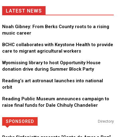
Empowering youth and families through foster care, mental 
LATEST NEWS
Noah Gibney: From Berks County roots to a rising
music career
BCHC collaborates with Keystone Health to provide
care to migrant agricultural workers
Wyomissing library to host Opportunity House
donation drive during Summer Block Party
Reading’s art astronaut launches into national
orbit
Reading Public Museum announces campaign to
raise final funds for Dale Chihuly Chandelier
SPONSORED
Directory