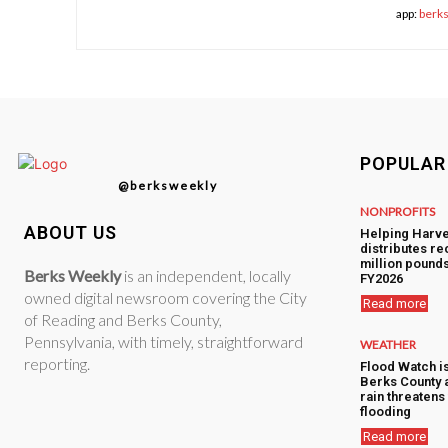
app:
berk
POPULAR
@berksweekly
NONPROFITS
ABOUT US
Helping Harve
distributes re
million pounds
Berks Weekly
is an independent, locally
FY2026
owned digital newsroom covering the City
Read more
of Reading and Berks County,
Pennsylvania, with timely, straightforward
WEATHER
reporting.
Flood Watch i
Berks County 
rain threatens 
flooding
Read more