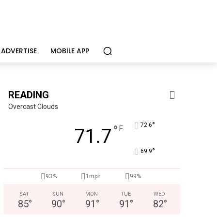
ADVERTISE
MOBILE APP
READING
Overcast Clouds
°
72.6
°
F
71.7
°
69.9
93%
1mph
99%
SAT
SUN
MON
TUE
WED
85
°
90
°
91
°
91
°
82
°
CHOR Youth & Family Services