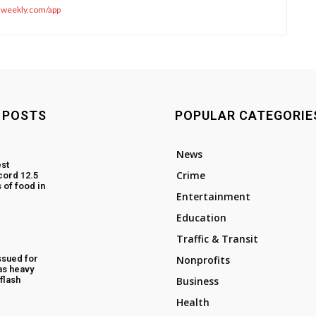
sweekly.com/app
 POSTS
POPULAR CATEGORIE
News
st
Crime
cord 12.5
 of food in
Entertainment
Education
Traffic & Transit
ssued for
Nonprofits
as heavy
flash
Business
Health