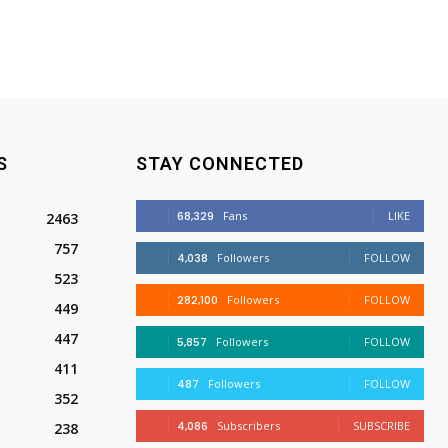
S
STAY CONNECTED
68,329
Fans
LIKE
2463
757
4,038
Followers
FOLLOW
523
282,100
Followers
FOLLOW
449
447
5,857
Followers
FOLLOW
411
487
Followers
FOLLOW
352
4,086
Subscribers
SUBSCRIBE
238