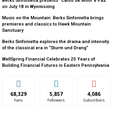
Berks Sinfonietta presents “Canto de Amor e Paz”
on July 18 in Wyomissing
Music on the Mountain: Berks Sinfonietta brings
premieres and classics to Hawk Mountain
Sanctuary
Berks Sinfonietta explores the drama and intensity
of the classical era in “Sturm und Drang”
WellSpring Financial Celebrates 25 Years of
Building Financial Futures in Eastern Pennsylvania
68,329
5,857
4,086
Fans
Followers
Subscribers